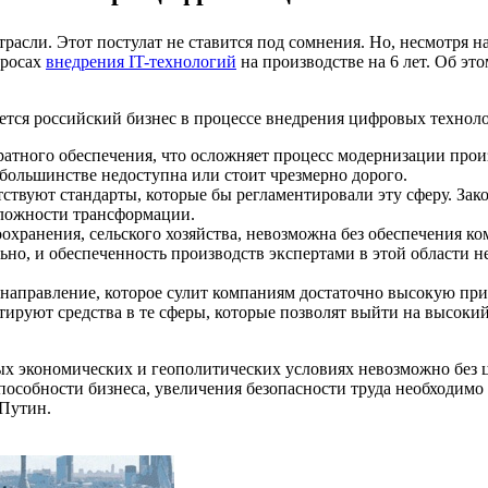
трасли. Этот постулат не ставится под сомнения. Но, несмотря 
просах
внедрения IT-технологий
на производстве на 6 лет. Об э
ется российский бизнес в процессе внедрения цифровых технол
ратного обеспечения, что осложняет процесс модернизации произ
 большинстве недоступна или стоит чрезмерно дорого.
тствуют стандарты, которые бы регламентировали эту сферу. Зак
сложности трансформации.
охранения, сельского хозяйства, невозможна без обеспечения 
льно, и обеспеченность производств экспертами в этой области
направление, которое сулит компаниям достаточно высокую при
ируют средства в те сферы, которые позволят выйти на высокий д
х экономических и геополитических условиях невозможно без 
пособности бизнеса, увеличения безопасности труда необходимо
 Путин.