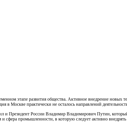
еменном этапе развития общества. Активное внедрение новых т
дня в Москве практически не осталось направлений деятельност
вил и Президент России Владимир Владимирович Путин, который
м и сфера промышленности, в которую следует активно внедрят