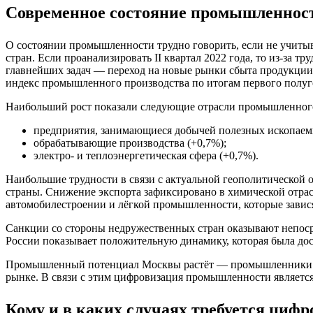
Современное состояние промышленнос
О состоянии промышленности трудно говорить, если не учиты
стран. Если проанализировать II квартал 2022 года, то из-за
главнейших задач — переход на новые рынки сбыта продукции.
индекс промышленного производства по итогам первого полуг
Наибольший рост показали следующие отрасли промышленного
предприятия, занимающиеся добычей полезных ископаем
обрабатывающие производства (+0,7%);
электро- и теплоэнергетическая сфера (+0,7%).
Наибольшие трудности в связи с актуальной геополитической 
страны. Снижение экспорта зафиксировано в химической отрас
автомобилестроении и лёгкой промышленности, которые завися
Санкции со стороны недружественных стран оказывают непосре
России показывает положительную динамику, которая была дос
Промышленный потенциал Москвы растёт — промышленники на
рынке. В связи с этим цифровизация промышленности являетс
Кому и в каких случаях требуется циф