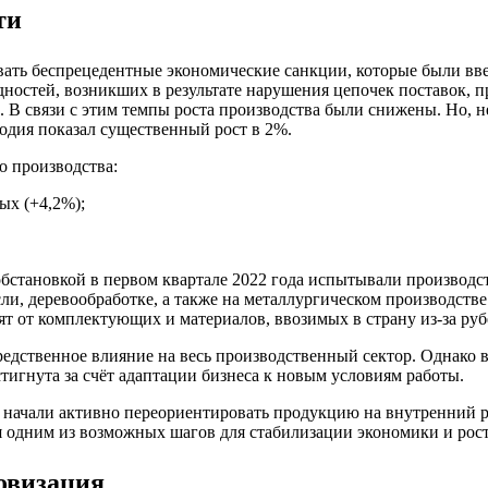
ти
вать беспрецедентные экономические санкции, которые были вв
 трудностей, возникших в результате нарушения цепочек поставо
 В связи с этим темпы роста производства были снижены. Но, н
одия показал существенный рост в 2%.
 производства:
ых (+4,2%);
обстановкой в первом квартале 2022 года испытывали производ
ли, деревообработке, а также на металлургическом производст
т от комплектующих и материалов, ввозимых в страну из-за руб
дственное влияние на весь производственный сектор. Однако в
тигнута за счёт адаптации бизнеса к новым условиям работы.
чали активно переориентировать продукцию на внутренний ры
я одним из возможных шагов для стабилизации экономики и рос
ровизация