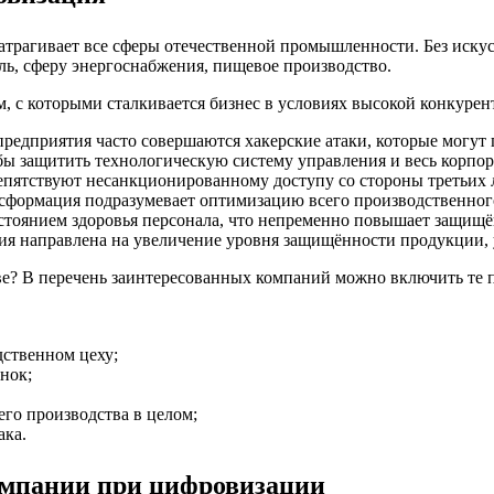
затрагивает все сферы отечественной промышленности. Без иску
ь, сферу энергоснабжения, пищевое производство.
 с которыми сталкивается бизнес в условиях высокой конкурен
редприятия часто совершаются хакерские атаки, которые могут п
ы защитить технологическую систему управления и весь корпо
епятствуют несанкционированному доступу со стороны третьих 
ансформация подразумевает оптимизацию всего производственно
состоянием здоровья персонала, что непременно повышает защищё
ия направлена на увеличение уровня защищённости продукции, у
тве? В перечень заинтересованных компаний можно включить те
ственном цеху;
нок;
го производства в целом;
ака.
омпании при цифровизации