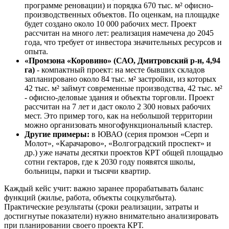
программе реновации) и порядка 670 тыс. м² офисно-
производственных объектов. По оценкам, на площадке
будет создано около 10 000 рабочих мест. Проект
рассчитан на много лет: реализация намечена до 2045
года, что требует от инвестора значительных ресурсов и
опыта.
«Промзона «Коровино» (САО, Дмитровский р-н, 4,94
га)
- компактный проект: на месте бывших складов
запланировано около 84 тыс. м² застройки, из которых
42 тыс. м² займут современные производства, 42 тыс. м²
- офисно-деловые здания и объекты торговли. Проект
рассчитан на 7 лет и даст около 2 300 новых рабочих
мест. Это пример того, как на небольшой территории
можно организовать многофункциональный кластер.
Другие примеры:
в ЮВАО (серия промзон «Серп и
Молот», «Карачарово», «Волгоградский проспект» и
др.) уже начаты десятки проектов КРТ общей площадью
сотни гектаров, где к 2030 году появятся школы,
больницы, парки и тысячи квартир.
Каждый кейс учит: важно заранее прорабатывать баланс
функций (жилье, работа, объекты соцкультбыта).
Практические результаты (сроки реализации, затраты и
достигнутые показатели) нужно внимательно анализировать
при планировании своего проекта КРТ.