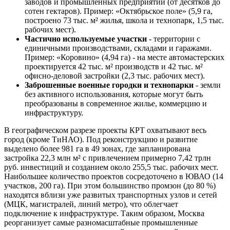
заводов и промышленных предприятий (от десятков до
сотен гектаров). Пример: «Октябрьское поле» (5,9 га,
построено 73 тыс. м² жилья, школа и технопарк, 1,5 тыс.
рабочих мест).
Частично используемые участки
- территории с
единичными производствами, складами и гаражами.
Пример: «Коровино» (4,94 га) - на месте автомастерских
проектируется 42 тыс. м² производств и 42 тыс. м²
офисно-деловой застройки (2,3 тыс. рабочих мест).
Заброшенные военные городки и технопарки
- земли
без активного использования, которые могут быть
преобразованы в современное жилье, коммерцию и
инфраструктуру.
В географическом разрезе проекты КРТ охватывают весь
город (кроме ТиНАО). Под реконструкцию и развитие
выделено более 981 га в 49 зонах, где запланирована
застройка 22,3 млн м² с привлечением примерно 7,42 трлн
руб. инвестиций и созданием около 255,5 тыс. рабочих мест.
Наибольшее количество проектов сосредоточено в ЮВАО (14
участков, 200 га). При этом большинство промзон (до 80 %)
находятся вблизи уже развитых транспортных узлов и сетей
(МЦК, магистралей, линий метро), что облегчает
подключение к инфраструктуре. Таким образом, Москва
реорганизует самые разномасштабные промышленные