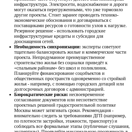
инфраструктура. Электросети, водоснабжение и дороги
могут оказаться перегруженными, что уже тормозило
другие проекты. Стоит заранее проводить технико-
экономические обоснования и договариваться с
поставщиками ресурсов о готовности узлов к нагрузке.
Резервное решение - использовать городские
инфраструктурные кредиты и субсидии для
дооснащения сетей.
Необходимость синхронизации:
эксперты советуют
тщательно балансировать жилые и коммерческие части
проекта. Непродуманное преимущественное
строительство жилья без социалки приведёт к
«спальным районам» без школ и поликлиник.
Планируйте финансирование соцобъектов и
общественных пространств одновременно со стройкой
жилья - например, с помощью городских дотаций или
долгосрочных договоров с администрацией.
Бюрократические риски:
несвоевременное
согласование документов или несоответствие
проектных решений градостроительной политике
Москвы может затягивать сроки. Рекомендация -
внимательно следить за требованиями ДГП (например,
по плотности застройки, этажности, транспорту) и
соблюдать все формальные этапы (публичные слушания,
экспертизы). Проявляйте максимальную прозрачность в