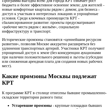
Программа выгодна всем: для города КРТ означает рост
бюджета и более эффективное освоение земли; для жителей -
новые комфортные кварталы рядом с домом; для бизнеса -
доступ к участкам в интересных локациях и упрощённые
условия. Среди ключевых преимуществ КРТ -
сбалансированное развитие: проекты предусматривают
«рабочие места рядом с жильём», социальную
инфраструктуру и транспорт.
Исторические промзоны становятся «ценнейшим ресурсом
развития», позволяя Москве аккуратно расширяться без
удлинения транспортных артерий. Участники КРТ получают
упрощенный доступ к земле (без конкуренции аукционами
при наличии положительного решения) и льготы (субсидии
или сниженная арендная плата для создания новых рабочих
мест).
Какие промзоны Москвы подлежат
КРТ
К программе КРТ в столице отнесены бывшие промышленно-
складские территории разного типа:
Устаревшие промзоны
- крупные площадки бывших