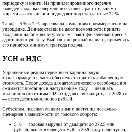
периодику и книги. Из привилегированного перечня
выведены молокосодержащие составы с растительными
жирами — отныне они подпадают под стандартные 22 %.
Тарифы 5 % и 7 % адресованы компаниям и коммерсантам на
упрощёнке. Данные ставки не дают возможности принять
входящий налог к вычету, зато смягчают фискальный пресс в
адаптационную фазу. Выбрав конкретный вариант, применять
его придётся минимум три года подряд.
УСН и НДС
Упрощённый режим переживает кардинальную
трансформацию в части обязательств платить добавленную
стоимость. Порог дохода для автоматического освобождения
сжимается поэтапно: в наступающем году — двадцать
миллионов (по итогам 2025‑го), далее пятнадцать, а с 2028‑го
— всего десять миллионов рублей.
Субъектам, перешагнувшим лимит, доступны несколько
сценариев в зависимости от годового оборота:
5 % — годовая выручка от двадцати до 272,5 млн
рублей, вычет входящего НДС в 2026 году недоступен;