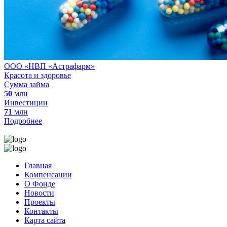
ООО «НВП «Астрафарм»
Красота и здоровье
Сумма займа
50
млн
Инвестиции
71
млн
Подробнее
Главная
Компенсации
О Фонде
Новости
Проекты
Контакты
Карта сайта