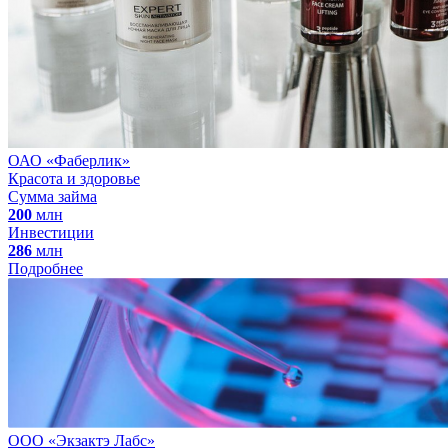
ОАО «Фаберлик»
Красота и здоровье
Сумма займа
200
млн
Инвестиции
286
млн
Подробнее
ООО «Экзактэ Лабс»