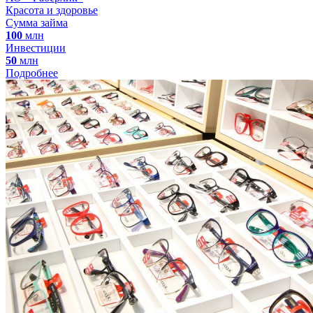
Красота и здоровье
Сумма займа
100
млн
Инвестиции
50
млн
Подробнее