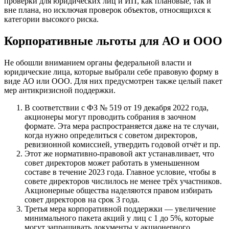
проверки для юридических лиц и ИП, как плановые, так и
вне плана, но исключая проверок объектов, относящихся к
категории высокого риска.
Корпоративные льготы для АО и ООО
Не обошли вниманием органы федеральной власти и
юридические лица, которые выбрали себе правовую форму в
виде АО или ООО. Для них предусмотрен также целый пакет
мер антикризисной поддержки.
В соответствии с ФЗ № 519 от 19 декабря 2022 года,
акционеры могут проводить собрания в заочном
формате. Эта мера распространяется даже на те случаи,
когда нужно определиться с советом директоров,
ревизионной комиссией, утвердить годовой отчёт и пр.
Этот же нормативно-правовой акт устанавливает, что
совет директоров может работать в уменьшенном
составе в течение 2023 года. Главное условие, чтобы в
совете директоров числилось не менее трёх участников.
Акционерные общества наделяются правом избирать
совет директоров на срок 3 года.
Третья мера корпоративной поддержки — увеличение
минимального пакета акций у лиц с 1 до 5%, которые
могут запрашивать документы у акционерного