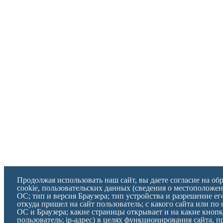
Продолжая использовать наш сайт, вы даете согласие на об
cookie, пользовательских данных (сведения о местоположен
ОС; тип и версия Браузера; тип устройства и разрешение ег
откуда пришел на сайт пользователь; с какого сайта или по 
ОС и Браузера; какие страницы открывает и на какие кноп
пользователь; ip-адрес) в целях функционирования сайта, 