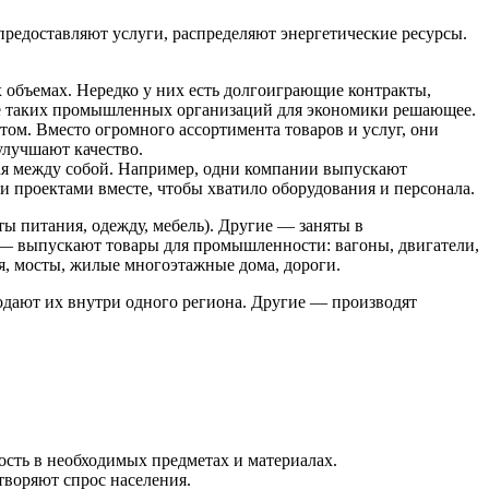
редоставляют услуги, распределяют энергетические ресурсы.
бъемах. Нередко у них есть долгоиграющие контракты,
ие таких промышленных организаций для экономики решающее.
ом. Вместо огромного ассортимента товаров и услуг, они
улучшают качество.
ая между собой. Например, одни компании выпускают
и проектами вместе, чтобы хватило оборудования и персонала.
 питания, одежду, мебель). Другие ― заняты в
ьи ― выпускают товары для промышленности: вагоны, двигатели,
я, мосты, жилые многоэтажные дома, дороги.
дают их внутри одного региона. Другие ― производят
сть в необходимых предметах и материалах.
творяют спрос населения.