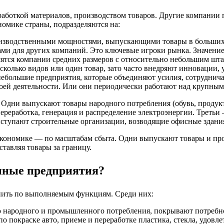
боткой материалов, производством товаров. Другие компании п
омике страны, подразделяются на:
зводственными мощностями, выпускающими товары в больших о
ами для других компаний. Это ключевые игроки рынка. Значен
ятся компании средних размеров с относительно небольшим штат
колько видов или один товар, зато часто внедряют инновации, 
ебольшие предприятия, которые объединяют усилия, сотруднич
воей деятельности. Или они периодически работают над крупным
дни выпускают товары народного потребления (обувь, продукты
 переработка, генерация и распределение электроэнергии. Трет
выступают строительные организации, возводящие офисные здани
ономике ― по масштабам сбыта. Одни выпускают товары и про
тавляя товары за границу.
ные предприятия?
ить по выполняемым функциям. Среди них:
 народного и промышленного потребления, покрывают потребно
 покраске авто, приеме и переработке пластика, стекла, удовле