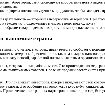
нные лаборатории, сами спонсируют изобретение новых видов 
оизводства.
авляет фирмы постоянно улучшать продукцию, чтобы завладеть 
ая деятельность ― вторичная переработка материалов. При это
 на экологию, поддерживает в чистоте воду, воздух, почву.
нообразие товаров, делают их доступными для населения, что 
в экономике страны
идна по отчетам, в которых правительство сообщает о пополне
 видом коммерческой деятельности, так и за каждого нанятого д
ь выплату пенсий, заработной платы бюджетным организациям (
ны, создавая новые рабочие места. Это происходит по мере ра
объемы выпускаемых товаров. После их продажи растет чистая п
. Это привлекает инвесторов, которые вкладывают свои сбереже
ану валюты. Это особенно выгодно, когда курс рубля снижается
а. Привлечение иностранных партнеров и инвесторов содейству