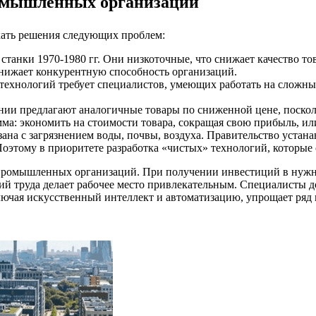
омышленных организаций
кать решения следующих проблем:
танки 1970-1980 гг. Они низкоточные, что снижает качество тов
снижает конкурентную способность организаций.
хнологий требует специалистов, умеющих работать на сложных 
ании предлагают аналогичные товары по сниженной цене, поскол
ма: экономить на стоимости товара, сокращая свою прибыль, ил
ана с загрязнением воды, почвы, воздуха. Правительство устан
этому в приоритете разработка «чистых» технологий, которые с
промышленных организаций. При получении инвестиций в нужно
й труда делает рабочее место привлекательным. Специалисты д
чая искусственный интеллект и автоматизацию, упрощает ряд пр