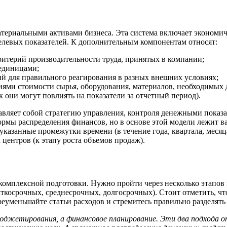
ериальными активами бизнеса. Эта система включает экономиче
целевых показателей. К дополнительным компонентам относят:
ритерий производительности труда, принятых в компании;
-единицами;
й для правильного реагирования в разных внешних условиях;
ями стоимости сырья, оборудования, материалов, необходимых 
 они могут повлиять на показатели за отчетный период).
ляет собой стратегию управления, контроля денежными показат
ормы распределения финансов, но в основе этой модели лежит в
указанные промежутки времени (в течение года, квартала, меся
ентров (к этапу роста объемов продаж).
омплексной подготовки. Нужно пройти через несколько этапов 
раткосрочных, среднесрочных, долгосрочных). Стоит отметить, ч
еуменьшайте статьи расходов и стремитесь правильно разделять
жетирования, а финансовое планирование. Эти два подхода от