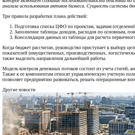
которое включает создание последовательности действий по д
анализа использования активов бизнеса. Сущность системы бю
Три правила разработки плана действий:
Подготовка списка ЦФО по проектам, задачам (отделени
Заполнение таблицы доходов, расходов по основным, по
Консолидация данных из таблицы для расчета первичного
Когда бюджет рассчитан, руководство приступает к выбору целе
показателей (имущественных, производственных, логистических
также выделить направления дальнейшей работы.
Модель контроля денежных потоков состоит из учета статей, а
Также к ее компонентам относят управленческую учетную полит
позволяет предприятию развиваться, решать операционные воп
Другие новости