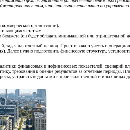
остижению цели. А грамотное распределение денежных средств 
джетирования в том, что это выполнение плана по управлению 
й коммерческой организации).
вторяющимся статьям.
 бюджета (он будет обладать минимальной или отрицательной д
й, задач на отчетный период. При это важно учесть и операцион
). Далее нужно подготовить финансовую структуру, установить 
налитики финансовых и нефинансовых показателей, сценарий пла
ику, требования к оценке результатов за отчетные периоды. Пл
росы, устранять недостатки в производственной и иных видах д