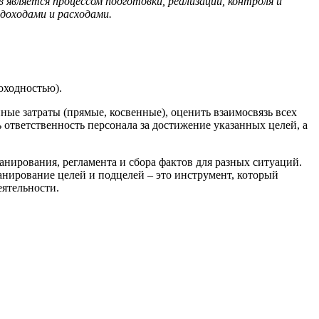
является процессом подготовки, реализации, контроля и
доходами и расходами.
оходностью).
ные затраты (прямые, косвенные), оценить взаимосвязь всех
ответственность персонала за достижение указанных целей, а
нирования, регламента и сбора фактов для разных ситуаций.
анирование целей и подцелей – это инструмент, который
еятельности.