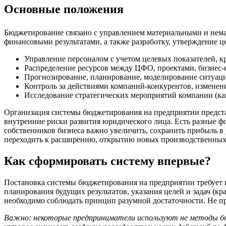
Основные положения
Бюджетирование связано с управлением материальными и немат
финансовыми результатами, а также разработку, утверждение 
Управление персоналом с учетом целевых показателей, к
Распределение ресурсов между ЦФО, проектами, бизнес
Прогнозирование, планирование, моделирование ситуаци
Контроль за действиями компаний-конкурентов, изменени
Исследование стратегических мероприятий компании (как
Организация системы бюджетирования на предприятии представ
внутренние риски развития юридического лица. Есть разные ф
собственников бизнеса важно увеличить, сохранить прибыль в 
переходить к расширению, открытию новых производственных ц
Как сформировать систему впервые?
Постановка системы бюджетирования на предприятии требует к
планирования будущих результатов, указания целей и задач (к
необходимо соблюдать принцип разумной достаточности. Не пр
Важно: некоторые предприниматели используют не методы бюд