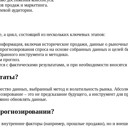
ов продаж и маркетинга.
левой аудитории.
е, а цикл, состоящий из нескольких ключевых этапов:
 информация, включая исторические продажи, данные о рыночны
прогнозирования спроса на основе собранных данных и целей би
бранного инструмента и методики.
м прогноз.
ся с фактическими результатами, и при необходимости вносятся
ьтаты?
чество данных, выбранный метод и волатильность рынка. Абсолю
озирование – это не предсказание будущего, а инструмент для 
оянно обновлять данные.
прогнозировании?
о внутренние факторы (например, прошлые продажи), но и внеш