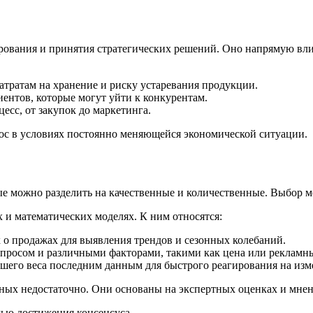
рования и принятия стратегических решений. Оно напрямую влия
атратам на хранение и риску устаревания продукции.
иентов, которые могут уйти к конкурентам.
есс, от закупок до маркетинга.
ос в условиях постоянно меняющейся экономической ситуации.
ые можно разделить на качественные и количественные. Выбор 
 и математических моделях. К ним относятся:
 о продажах для выявления трендов и сезонных колебаний.
спросом и различными факторами, такими как цена или рекламн
шего веса последним данным для быстрого реагирования на изм
ных недостаточно. Они основаны на экспертных оценках и мнен
лью достижения консенсуса.