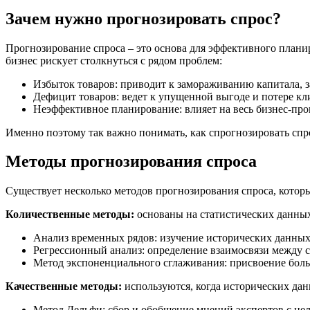
Зачем нужно прогнозировать спрос?
Прогнозирование спроса – это основа для эффективного плани
бизнес рискует столкнуться с рядом проблем:
Избыток товаров: приводит к замораживанию капитала, з
Дефицит товаров: ведет к упущенной выгоде и потере кл
Неэффективное планирование: влияет на весь бизнес-проц
Именно поэтому так важно понимать, как спрогнозировать спр
Методы прогнозирования спроса
Существует несколько методов прогнозирования спроса, котор
Количественные методы:
основаны на статистических данных
Анализ временных рядов: изучение исторических данных
Регрессионный анализ: определение взаимосвязи между 
Метод экспоненциального сглаживания: присвоение боль
Качественные методы:
используются, когда исторических дан
Метод Дельфи: сбор и обобщение мнений экспертов с це