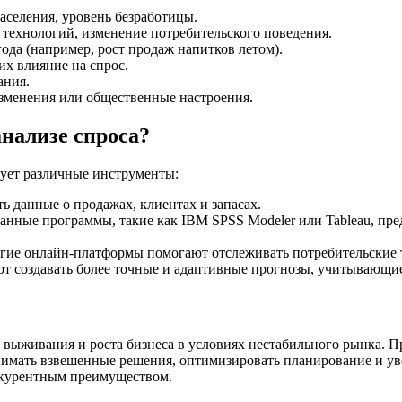
аселения, уровень безработицы.
технологий, изменение потребительского поведения.
года (например, рост продаж напитков летом).
х влияние на спрос.
ания.
зменения или общественные настроения.
нализе спроса?
зует различные инструменты:
 данные о продажах, клиентах и запасах.
анные программы, такие как IBM SPSS Modeler или Tableau, пр
угие онлайн-платформы помогают отслеживать потребительские 
ют создавать более точные и адаптивные прогнозы, учитывающи
 выживания и роста бизнеса в условиях нестабильного рынка. 
мать взвешенные решения, оптимизировать планирование и уве
онкурентным преимуществом.