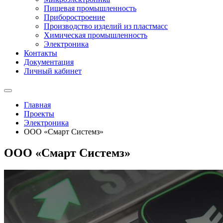
Пищевая промышленность
Приборостроение
Производство изделий из пластмасс
Химическая промышленность
Электроника
Контакты
Документация
Личный кабинет
Главная
Проекты
Электроника
ООО «Смарт Системз»
ООО «Смарт Системз»