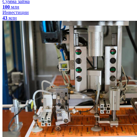
Сумма займа
100
млн
Инвестиции
43
млн