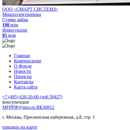
ООО «СМАРТ СИСТЕМЗ»
Микроэлектроника
Сумма займа
198
млн
Инвестиции
85
млн
Главная
Компенсации
О Фонде
Новости
Проекты
Контакты
Карта сайта
+7 (495) 620-20-00 (доб.59427)
консультация
MFPPIP@mos.ru ВК30812
г. Москва, Пресненская набережная, д.8, стр. 1
показать на карте