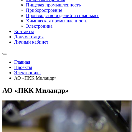
Пищевая промышленность
Приборостроение
Производство изделий из пластмасс
Химическая промышленность
Электроника
Контакты
Документация
Личный кабинет
Главная
Проекты
Электроника
АО «ПКК Миландр»
АО «ПКК Миландр»